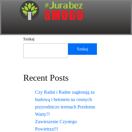
Szukaj
Szukaj
Recent Posts
Czy Radni i Radne zagłosują za
budową i betonem na cennych
przyrodniczo terenach Przełomu
Warty?!
Zawieszenie Czystego
Powietrza!!!