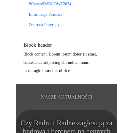
#CzestoSMOGOWA2024
Informacje Prasowe
Ochrona Przyrody
Block header
Block content. Lorem ipsum dolor sit amet,
consectetur adipiscing elit nullam nunc
justo sagittis suscipit ultrices.
NASZE AKTUALNOŚCI
Czy Radni i Radne zagłosują za
budową i betonem na cennych