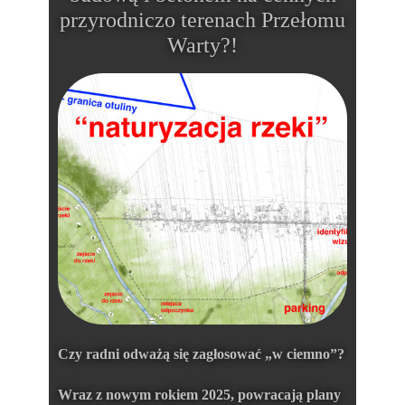
przyrodniczo terenach Przełomu
Warty?!
Czy radni odważą się zagłosować „w ciemno”?
Wraz z nowym rokiem 2025, powracają plany