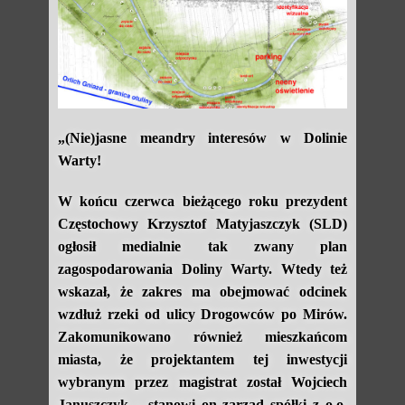
„(Nie)jasne meandry interesów w Dolinie
Warty!
W końcu czerwca bieżącego roku prezydent
Częstochowy Krzysztof Matyjaszczyk (SLD)
ogłosił medialnie tak zwany plan
zagospodarowania Doliny Warty. Wtedy też
wskazał, że zakres ma obejmować odcinek
wzdłuż rzeki od ulicy Drogowców po Mirów.
Zakomunikowano również mieszkańcom
miasta, że projektantem tej inwestycji
wybranym przez magistrat został Wojciech
Januszczyk – stanowi on zarząd spółki z o.o.