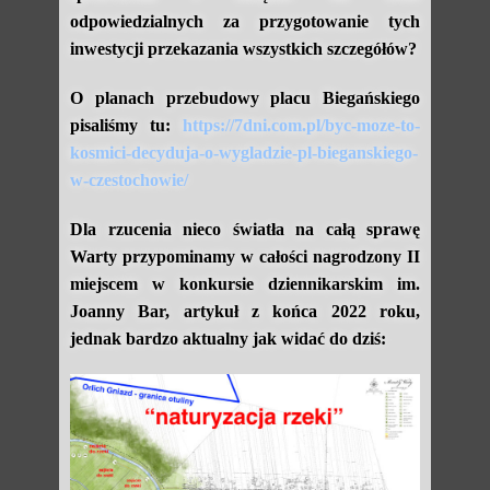
odpowiedzialnych za przygotowanie tych
inwestycji przekazania wszystkich szczegółów?
O planach przebudowy placu Biegańskiego
pisaliśmy tu:
https://7dni.com.pl/byc-moze-to-
kosmici-decyduja-o-wygladzie-pl-bieganskiego-
w-czestochowie/
Dla rzucenia nieco światła na całą sprawę
Warty przypominamy w całości nagrodzony II
miejscem w konkursie dziennikarskim im.
Joanny Bar, artykuł z końca 2022 roku,
jednak bardzo aktualny jak widać do dziś: