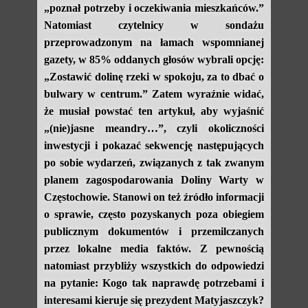
„poznał potrzeby i oczekiwania mieszkańców.”
Natomiast czytelnicy w sondażu
przeprowadzonym na łamach wspomnianej
gazety, w 85% oddanych głosów wybrali opcję:
„Zostawić dolinę rzeki w spokoju, za to dbać o
bulwary w centrum.” Zatem wyraźnie widać,
że musiał powstać ten artykuł, aby wyjaśnić
„(nie)jasne meandry…”, czyli okoliczności
inwestycji i pokazać sekwencję następujących
po sobie wydarzeń, związanych z tak zwanym
planem zagospodarowania Doliny Warty w
Częstochowie. Stanowi on też źródło informacji
o sprawie, często pozyskanych poza obiegiem
publicznym dokumentów i przemilczanych
przez lokalne media faktów. Z pewnością
natomiast przybliży wszystkich do odpowiedzi
na pytanie: Kogo tak naprawdę potrzebami i
interesami kieruje się prezydent Matyjaszczyk?