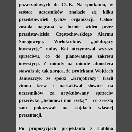
pozarządowych do CUK. Na spotkaniu, w
szóstce uczestników znalazło się kilku
przedstawicieli tychże organizacji. Całość
została nagrana w formie wideo przez
przedstawiciela Częstochowskiego Alarmu
Smogowego. Wielokrotnie, „pilotujący
inwestycję” radny Kot otrzymywał wyrazy
sprzeciwu, co do planowanego zakresu
inwestycji. Z minuty na minutę atmosfera
stawała się tak gorąca, że projektant Wojciech
Januszczyk ze spółki „Krajobrazy” tracił
zimną krew i naskakiwał słownie na
uczestników za artykułowany sprzeciw
przeciwko „betonowi nad rzeką” – co zresztą
sam pokazywał na slajdach własnej
prezentacji.
Po propozycjach projektanta z Lublina