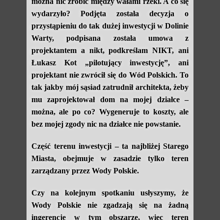
można nic zrobić między wałami rzeki. A co się
wydarzyło? Podjęta została decyzja o
przystąpieniu do tak dużej inwestycji w Dolinie
Warty, podpisana została umowa z
projektantem a nikt, podkreślam NIKT, ani
Łukasz Kot „pilotujący inwestycję”, ani
projektant nie zwrócił się do Wód Polskich. To
tak jakby mój sąsiad zatrudnił architekta, żeby
mu zaprojektował dom na mojej działce –
można, ale po co? Wygeneruje to koszty, ale
bez mojej zgody nic na działce nie powstanie.
Część terenu inwestycji – ta najbliżej Starego
Miasta, obejmuje w zasadzie tylko teren
zarządzany przez Wody Polskie.
Czy na kolejnym spotkaniu usłyszymy, że
Wody Polskie nie zgadzają się na żadną
ingerencję w tym obszarze, więc teren