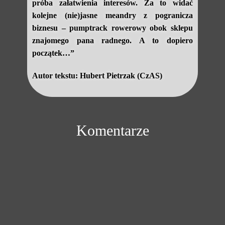
próba załatwienia interesów. Za to widać
kolejne (nie)jasne meandry z pogranicza
biznesu – pumptrack rowerowy obok sklepu
znajomego pana radnego. A to dopiero
początek…”
Autor tekstu: Hubert Pietrzak (CzAS)
Komentarze