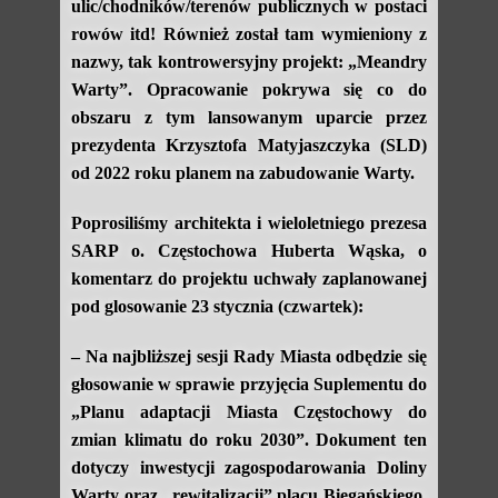
ulic/chodników/terenów publicznych w postaci
rowów itd! Również został tam wymieniony z
nazwy, tak kontrowersyjny projekt: „Meandry
Warty”. Opracowanie pokrywa się co do
obszaru z tym lansowanym uparcie przez
prezydenta Krzysztofa Matyjaszczyka (SLD)
od 2022 roku planem na zabudowanie Warty.
Poprosiliśmy architekta i wieloletniego prezesa
SARP o. Częstochowa Huberta Wąska, o
komentarz do projektu uchwały zaplanowanej
pod glosowanie 23 stycznia (czwartek):
– Na najbliższej sesji Rady Miasta odbędzie się
głosowanie w sprawie przyjęcia Suplementu do
„Planu adaptacji Miasta Częstochowy do
zmian klimatu do roku 2030”. Dokument ten
dotyczy inwestycji zagospodarowania Doliny
Warty oraz „rewitalizacji” placu Biegańskiego.