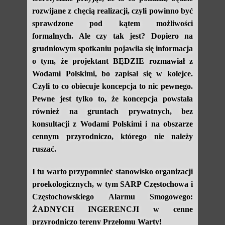
rozwijane z chęcią realizacji, czyli powinno być
sprawdzone pod kątem możliwości
formalnych. Ale czy tak jest? Dopiero na
grudniowym spotkaniu pojawiła się informacja
o tym, że projektant BĘDZIE rozmawiał z
Wodami Polskimi, bo zapisał się w kolejce.
Czyli to co obiecuje koncepcja to nic pewnego.
Pewne jest tylko to, że koncepcja powstała
również na gruntach prywatnych, bez
konsultacji z Wodami Polskimi i na obszarze
cennym przyrodniczo, którego nie należy
ruszać.
I tu warto przypomnieć stanowisko organizacji
proekologicznych, w tym SARP Częstochowa i
Częstochowskiego Alarmu Smogowego:
ŻADNYCH INGERENCJI w cenne
przyrodniczo tereny Przełomu Warty!