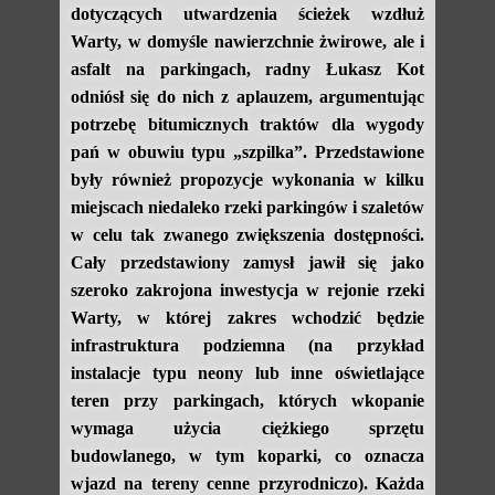
dotyczących utwardzenia ścieżek wzdłuż
Warty, w domyśle nawierzchnie żwirowe, ale i
asfalt na parkingach, radny Łukasz Kot
odniósł się do nich z aplauzem, argumentując
potrzebę bitumicznych traktów dla wygody
pań w obuwiu typu „szpilka”. Przedstawione
były również propozycje wykonania w kilku
miejscach niedaleko rzeki parkingów i szaletów
w celu tak zwanego zwiększenia dostępności.
Cały przedstawiony zamysł jawił się jako
szeroko zakrojona inwestycja w rejonie rzeki
Warty, w której zakres wchodzić będzie
infrastruktura podziemna (na przykład
instalacje typu neony lub inne oświetlające
teren przy parkingach, których wkopanie
wymaga użycia ciężkiego sprzętu
budowlanego, w tym koparki, co oznacza
wjazd na tereny cenne przyrodniczo). Każda